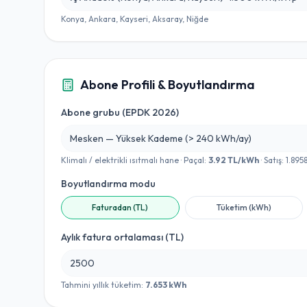
Konya, Ankara, Kayseri, Aksaray, Niğde
Abone Profili & Boyutlandırma
Abone grubu (EPDK 2026)
Mesken — Yüksek Kademe (> 240 kWh/ay)
Klimalı / elektrikli ısıtmalı hane
· Paçal:
3.92
TL/kWh
· Satış:
1.895
Boyutlandırma modu
Faturadan (TL)
Tüketim (kWh)
Aylık fatura ortalaması (TL)
Tahmini yıllık tüketim:
7.653
kWh