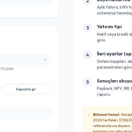
2
Aylık fatura, kWh t
sisteminizi tanımlay
Yatırım tipi
3
Nakit veya kredili a
girin.
İleri ayarlar (op
4
Sistem kayıpları, 
parametreleri görünü
8
TL/kWh
Sonuçları okuy
5
Payback, NPV, IRR, 
Kapasite gir
raporu.
Bilimsel temel:
Hesapl
2026 tarifeleri, ETKB E
referanslarına dayanır. 
kararları için saha ölçü