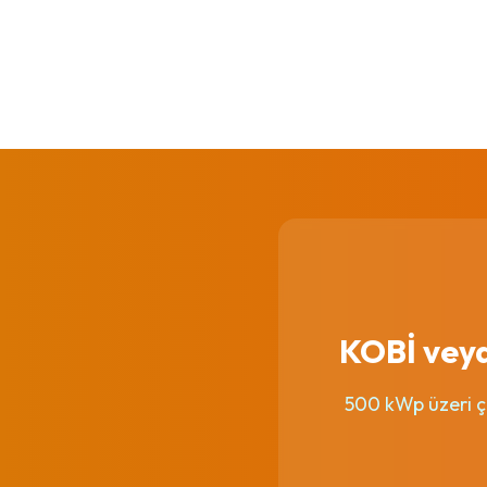
KOBİ veya 
500 kWp üzeri çat