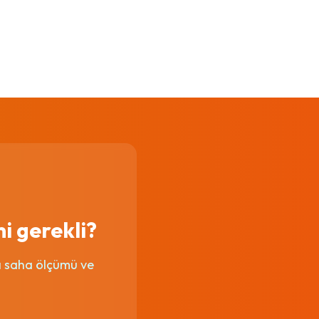
mi gerekli?
ylı saha ölçümü ve