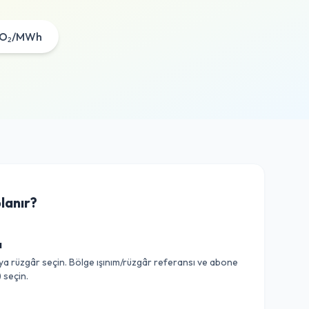
CO₂/MWh
lanır?
a
eya rüzgâr seçin. Bölge ışınım/rüzgâr referansı ve abone
 seçin.