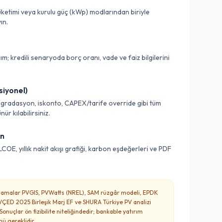
üketimi veya kurulu güç (kWp) modlarından biriyle
ın.
lım; kredili senaryoda borç oranı, vade ve faiz bilgilerini
siyonel)
degradasyon, iskonto, CAPEX/tarife override gibi tüm
r kılabilirsiniz.
un
LCOE, yıllık nakit akışı grafiği, karbon eşdeğerleri ve PDF
amalar PVGIS, PVWatts (NREL), SAM rüzgâr modeli, EPDK
VÇED 2025 Birleşik Marj EF ve SHURA Türkiye PV analizi
Sonuçlar ön fizibilite niteliğindedir; bankable yatırım
mü gereklidir.