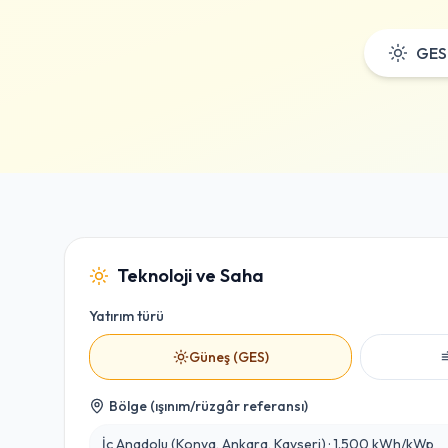
GES
Teknoloji ve Saha
Yatırım türü
Güneş (GES)
Bölge (ışınım/rüzgâr referansı)
İç Anadolu (Konya, Ankara, Kayseri)
·
1.500
kWh/kWp