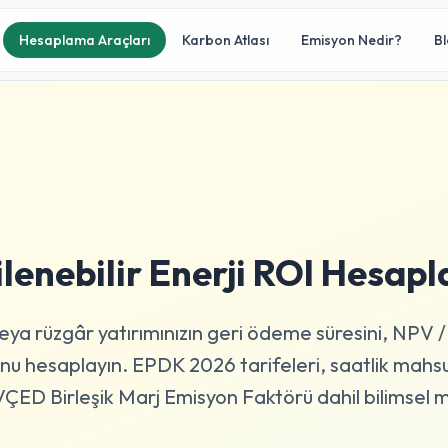
Hesaplama Araçları
Karbon Atlası
Emisyon Nedir?
B
lenebilir Enerji ROI Hesapl
eya rüzgâr yatırımınızın geri ödeme süresini, NPV /
nu hesaplayın. EPDK 2026 tarifeleri, saatlik mahsu
ÇED Birleşik Marj Emisyon Faktörü dahil bilimsel 