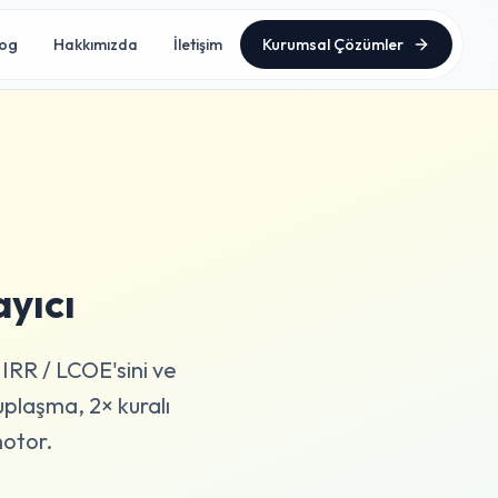
log
Hakkımızda
İletişim
Kurumsal Çözümler
ayıcı
 IRR / LCOE'sini ve
plaşma, 2× kuralı
motor.