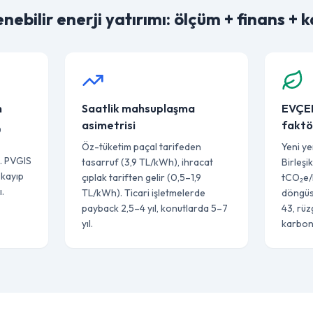
enebilir enerji yatırımı: ölçüm + finans + 
m
Saatlik mahsuplaşma
EVÇED
asimetrisi
faktö
0
Öz-tüketim paçal tarifeden
Yeni yen
. PVGIS
tasarruf (3,9 TL/kWh), ihracat
Birleşi
 kayıp
çıplak tariften gelir (0,5–1,9
tCO₂e/
.
TL/kWh). Ticari işletmelerde
döngüs
payback 2,5–4 yıl, konutlarda 5–7
43, rü
yıl.
karbon 