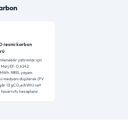
karbon
 resmi karbon
rü
ilenebilir yatırımlar için
k Marj EF: 0,6242
MWh. NREL yaşam
ü medyanı düşülerek (PV
zgâr 13 gCO₂e/kWh) net
tasarrufu hesaplanır.