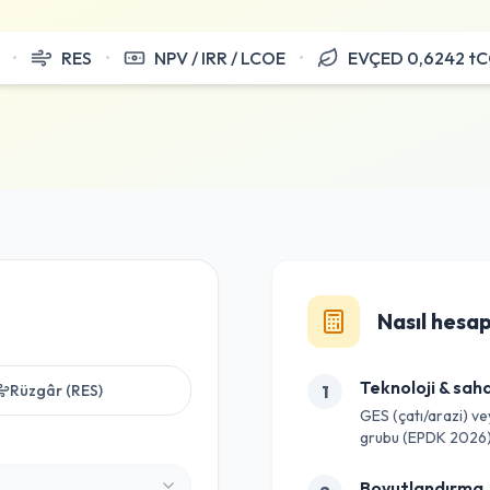
•
RES
•
NPV / IRR / LCOE
•
EVÇED 0,6242 t
Nasıl hesap
Teknoloji & sah
Rüzgâr (RES)
1
GES (çatı/arazi) v
grubu (EPDK 2026)
Boyutlandırma