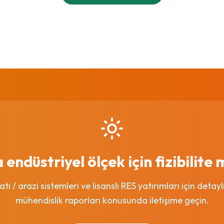
endüstriyel ölçek için fizibilite 
ı / arazi sistemleri ve lisanslı RES yatırımları için deta
mühendislik raporları konusunda iletişime geçin.