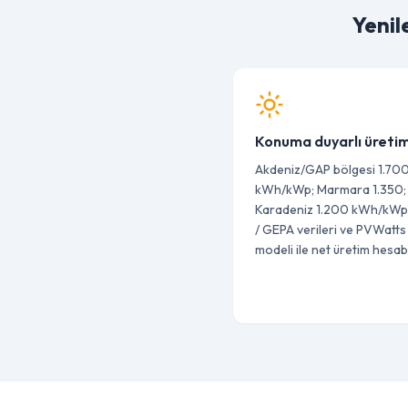
Yenil
Konuma duyarlı üreti
Akdeniz/GAP bölgesi 1.70
kWh/kWp; Marmara 1.350;
Karadeniz 1.200 kWh/kWp
/ GEPA verileri ve PVWatts
modeli ile net üretim hesabı