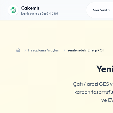
Calcemis
Ana Sayfa
karbon görünürlüğü
Hesaplama Araçları
Yenilenebilir Enerji ROI
Ana Sayfa
Yeni
Çatı / arazi GES v
karbon tasarrufu
ve EV